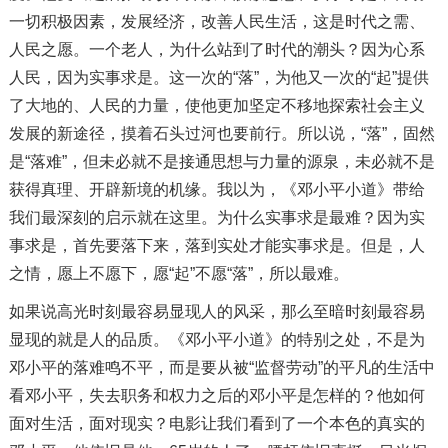
一切积极因素，发展经济，改善人民生活，这是时代之需、
人民之愿。一个老人，为什么站到了时代的潮头？因为心系
人民，因为实事求是。这一次的“落”，为他又一次的“起”提供
了大地的、人民的力量，使他更加坚定不移地探索社会主义
发展的新途径，摸着石头过河也要前行。所以说，“落”，固然
是“落难”，但未必就不是接通思想与力量的源泉，未必就不是
获得真理、开辟新境的机缘。我以为，《邓小平小道》带给
我们最深刻的启示就在这里。为什么实事求是最难？因为实
事求是，首先要落下来，落到实处才能实事求是。但是，人
之情，愿上不愿下，愿“起”不愿“落”，所以最难。
如果说高光时刻最容易显现人的风采，那么至暗时刻最容易
显现的就是人的品质。《邓小平小道》的特别之处，不是为
邓小平的落难鸣不平，而是要从被“监督劳动”的平凡的生活中
看邓小平，失去职务和权力之后的邓小平是怎样的？他如何
面对生活，面对现实？电影让我们看到了一个本色的真实的