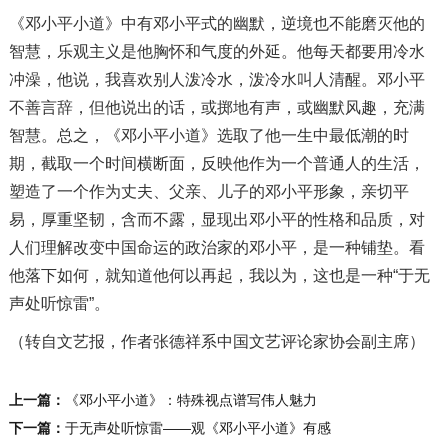
《邓小平小道》中有邓小平式的幽默，逆境也不能磨灭他的
智慧，乐观主义是他胸怀和气度的外延。他每天都要用冷水
冲澡，他说，我喜欢别人泼冷水，泼冷水叫人清醒。邓小平
不善言辞，但他说出的话，或掷地有声，或幽默风趣，充满
智慧。总之，《邓小平小道》选取了他一生中最低潮的时
期，截取一个时间横断面，反映他作为一个普通人的生活，
塑造了一个作为丈夫、父亲、儿子的邓小平形象，亲切平
易，厚重坚韧，含而不露，显现出邓小平的性格和品质，对
人们理解改变中国命运的政治家的邓小平，是一种铺垫。看
他落下如何，就知道他何以再起，我以为，这也是一种“于无
声处听惊雷”。
（转自文艺报，作者张德祥系中国文艺评论家协会副主席）
上一篇：
《邓小平小道》：特殊视点谱写伟人魅力
下一篇：
于无声处听惊雷——观《邓小平小道》有感