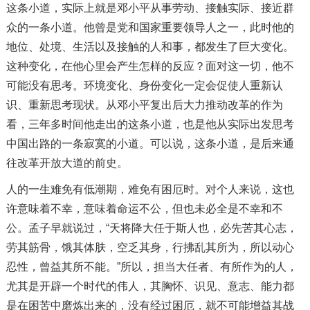
这条小道，实际上就是邓小平从事劳动、接触实际、接近群
众的一条小道。他曾是党和国家重要领导人之一，此时他的
地位、处境、生活以及接触的人和事，都发生了巨大变化。
这种变化，在他心里会产生怎样的反应？面对这一切，他不
可能没有思考。环境变化、身份变化一定会促使人重新认
识、重新思考现状。从邓小平复出后大力推动改革的作为
看，三年多时间他走出的这条小道，也是他从实际出发思考
中国出路的一条寂寞的小道。可以说，这条小道，是后来通
往改革开放大道的前史。
人的一生难免有低潮期，难免有困厄时。对个人来说，这也
许意味着不幸，意味着命运不公，但也未必全是不幸和不
公。孟子早就说过，“天将降大任于斯人也，必先苦其心志，
劳其筋骨，饿其体肤，空乏其身，行拂乱其所为，所以动心
忍性，曾益其所不能。”所以，担当大任者、有所作为的人，
尤其是开辟一个时代的伟人，其胸怀、识见、意志、能力都
是在困苦中磨炼出来的，没有经过困厄，就不可能增益其战