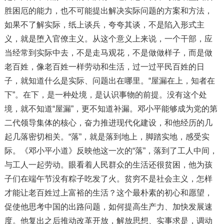
胜困厄的能力，也不可能提出解决实际问题的方案和方法，
如果不了解实际，纸上谈兵，夸夸其谈，不是陷入形式主
义，就是堕入官僚主义。从这个意义上来说，一个干部，应
当经常到实际中去，不是走马观花，不是做做样子，而是做
老百姓，像老百姓一样劳动和生活，过一过平民百姓的日
子，就知道什么是实际、问题出在哪里。“屋漏在上，知者在
下”。在下，是一种处境，是认识事物的前提。没有这个处
境，就不知道“屋漏”，更不知道补漏。邓小平能够成为党的第
二代领导集体的核心，奋力推进现代化建设，和他经历的几
起几落密切相关。“落”，就是落到地上，脚踏实地，感受实
际。《邓小平小道》反映他这一次的“落”，落到了工人中间，
与工人一起劳动。眼看着人民群众的生活还很贫困，他为孩
子们在端午节没有粽子吃发了火。贫穷不是社会主义，怎样
才能让老百姓过上富裕的生活？这个最朴素的初心和愿望，
促使他思考中国的出路问题，如何提高生产力、加快发展速
度。他复出之后推动改革开放，解放思想、实事求是，调动