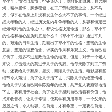
邓小平，他依旧是他，65岁的人了，腰杆依旧直挺，目光炯
炯，精神矍铄，脚步稳健，在工厂劳动兢兢业业，从不马
虎，似乎在他身上并没有发生什么大不了的事情。一个经过
战火考验的人，经过历次党内斗争考验的人，从容和镇定已
经熔铸到他的生命之中。都说性格决定命运，那么，邓小平
的性格和核心品质到底是什么？《邓小平小道》通过平凡
的、艰难的日常生活，刻画出了邓小平的性格：坚韧的生命
意志、坚定的理想信念、求实的作风和乐观主义。他自己被
打倒了，最多不过是政治生命的结束。但是，对于一个老人
来说，打击最大的莫过于儿子的伤残。他每天除了到工厂劳
动，还要给儿子翻身、擦洗，照顾儿子的生活。电影里有些
细节令人落泪，为了让儿子活下去，消除儿子的绝望情绪，
他给儿子讲述自己同学陈延年的经历，共产党人要顽强地活
下去，要有用于社会。为了让儿子感到自己活着有价值，他
找来收音机，让儿子修理，使其学有所用等等，一个父亲的
殷殷之情，令人动容。往前走，才有希望，一定要往前走，